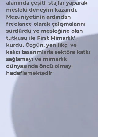
alanında çeşitli stajlar yaparak
mesleki deneyim kazandı.
Mezuniyetinin ardından
freelance olarak çalışmalarını
sürdürdü ve mesleğine olan
tutkusu ile First Mimarlık'ı
kurdu. Özgün, yenilikçi ve
kalıcı tasarımlarla sektöre katkı
sağlamayı ve mimarlık
dünyasında öncü olmayı
hedeflemektedir