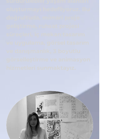
sürdürülebilir yaşam alanları
oluşturmayı hedefliyoruz. Bu
doğrultuda, mimari proje
geliştirme, ruhsat projesi
süreçleri, iç mekan tasarım
ve uygulama, görsel tasarım
ve danışmanlık, 3 boyutlu
görselleştirme ve animasyon
hizmetleri sunmaktayız.