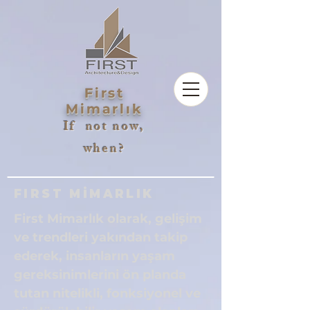
First
Mimarlık
If not now,
when?
FIRST MİMARLIK
First Mimarlık olarak, gelişim
ve trendleri yakından takip
ederek, insanların yaşam
gereksinimlerini ön planda
tutan nitelikli, fonksiyonel ve